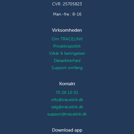
CVR: 25705823
Man.-fre.: 8-16
Virksomheden
Om TRACELINK
Privatlivspolitik
Vilkår & betingelser
Datasikkerhed
Support omfang
Kontakt
70 26 10 01
info@tracelink.dk
salg@tracelink.dk
support@tracelink.dk
Download app