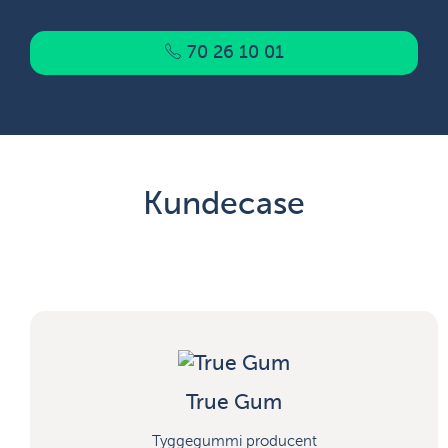
70 26 10 01
Kundecase
True Gum
Tyggegummi producent