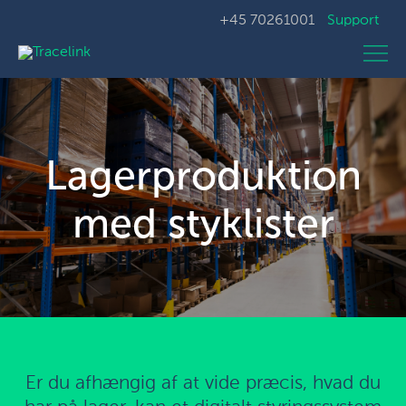
+45 70261001
Support
Lagerproduktion
med styklister
Er du afhængig af at vide præcis, hvad du