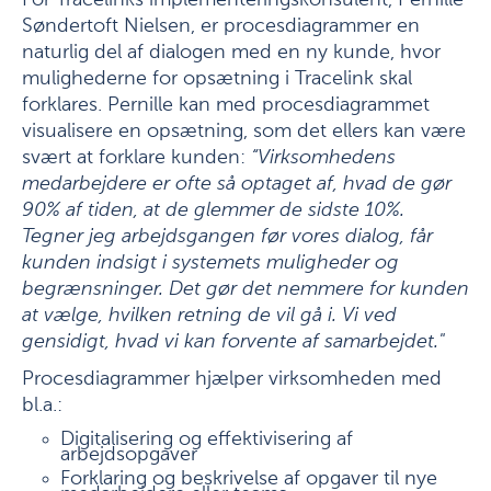
For Tracelinks implementeringskonsulent, Pernille
Søndertoft Nielsen, er procesdiagrammer en
naturlig del af dialogen med en ny kunde, hvor
mulighederne for opsætning i Tracelink skal
forklares. Pernille kan med procesdiagrammet
visualisere en opsætning, som det ellers kan være
svært at forklare kunden:
“Virksomhedens
medarbejdere er ofte så optaget af, hvad de gør
90% af tiden, at de glemmer de sidste 10%.
Tegner jeg arbejdsgangen før vores dialog, får
kunden indsigt i systemets muligheder og
begrænsninger. Det gør det nemmere for kunden
at vælge, hvilken retning de vil gå i. Vi ved
gensidigt, hvad vi kan forvente af samarbejdet."
Procesdiagrammer hjælper virksomheden med
bl.a.:
Digitalisering og effektivisering af
arbejdsopgaver
Forklaring og beskrivelse af opgaver til nye