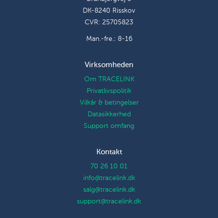
DK-8240 Risskov
CVR: 25705823
Man.-fre.: 8-16
Virksomheden
Om TRACELINK
Privatlivspolitik
Vilkår & betingelser
Datasikkerhed
Support omfang
Kontakt
70 26 10 01
info@tracelink.dk
salg@tracelink.dk
support@tracelink.dk