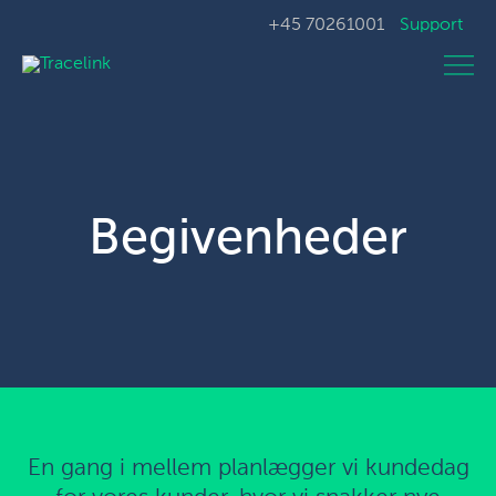
+45 70261001
Support
Begivenheder
En gang i mellem planlægger vi kundedag