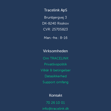
Tracelink ApS
Brunbjergvej 3
DK-8240 Risskov
CVR: 25705823
Man.-fre.: 8-16
Virksomheden
Om TRACELINK
Privatlivspolitik
Vilkår & betingelser
Datasikkerhed
Support omfang
Kontakt
70 26 10 01
info@tracelink.dk