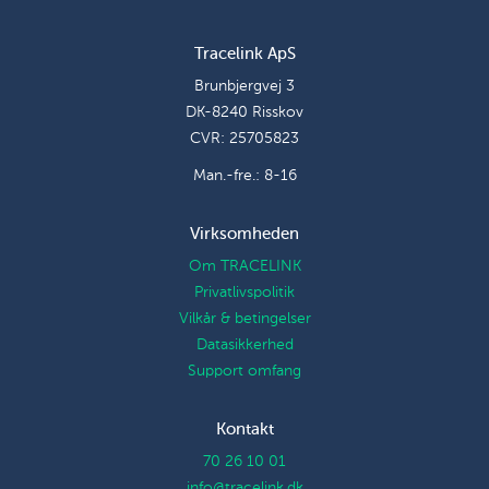
Tracelink ApS
Brunbjergvej 3
DK-8240 Risskov
CVR: 25705823
Man.-fre.: 8-16
Virksomheden
Om TRACELINK
Privatlivspolitik
Vilkår & betingelser
Datasikkerhed
Support omfang
Kontakt
70 26 10 01
info@tracelink.dk