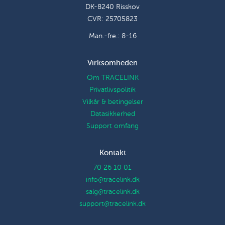
DK-8240 Risskov
CVR: 25705823
Man.-fre.: 8-16
Virksomheden
Om TRACELINK
Privatlivspolitik
Vilkår & betingelser
Datasikkerhed
Support omfang
Kontakt
70 26 10 01
info@tracelink.dk
salg@tracelink.dk
support@tracelink.dk