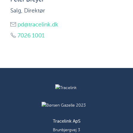
Salg, Direktør
pd@tracelink.dk
7026 1001
Tracelink ApS
Brunbjergvej 3