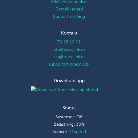
Vilkår & betingelser
Datasikkerhed
Support omfang
Kontakt
70 26 10 01
info@tracelink.dk
salg@tracelink.dk
support@tracelink.dk
Download app
Status
Systemer: OK
Belastning: 30%
Statistik:
Oppetid