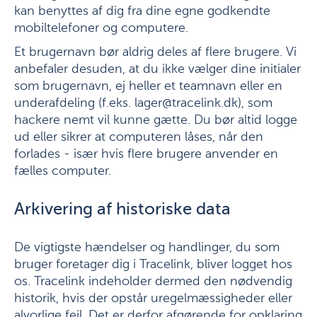
kan benyttes af dig fra dine egne godkendte
mobiltelefoner og computere.
Et brugernavn bør aldrig deles af flere brugere. Vi
anbefaler desuden, at du ikke vælger dine initialer
som brugernavn, ej heller et teamnavn eller en
underafdeling (f.eks. lager@tracelink.dk), som
hackere nemt vil kunne gætte. Du bør altid logge
ud eller sikrer at computeren låses, når den
forlades - især hvis flere brugere anvender en
fælles computer.
Arkivering af historiske data
De vigtigste hændelser og handlinger, du som
bruger foretager dig i Tracelink, bliver logget hos
os. Tracelink indeholder dermed den nødvendig
historik, hvis der opstår uregelmæssigheder eller
alvorlige fejl. Det er derfor afgørende for opklaring