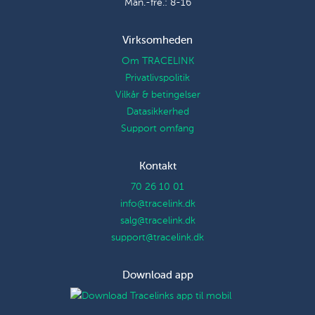
Man.-fre.: 8-16
Virksomheden
Om TRACELINK
Privatlivspolitik
Vilkår & betingelser
Datasikkerhed
Support omfang
Kontakt
70 26 10 01
info@tracelink.dk
salg@tracelink.dk
support@tracelink.dk
Download app