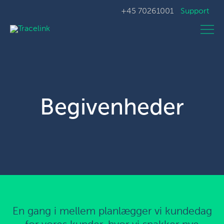
+45 70261001
Support
Begivenheder
En gang i mellem planlægger vi kundedag