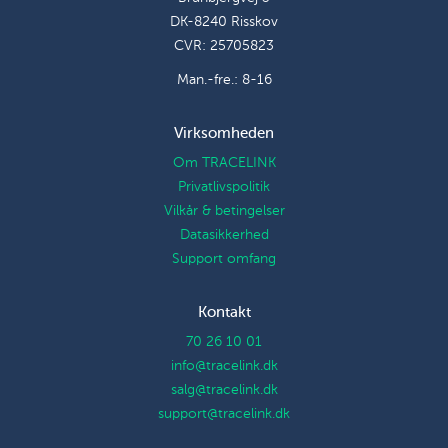
DK-8240 Risskov
CVR: 25705823
Man.-fre.: 8-16
Virksomheden
Om TRACELINK
Privatlivspolitik
Vilkår & betingelser
Datasikkerhed
Support omfang
Kontakt
70 26 10 01
info@tracelink.dk
salg@tracelink.dk
support@tracelink.dk