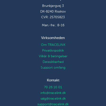
Brunbjergvej 3
DK-8240 Risskov
CVR: 25705823
Man.-fre.: 8-16
Virksomheden
Om TRACELINK
Privatlivspolitik
Vilkår & betingelser
Datasikkerhed
Support omfang
Kontakt
70 26 10 01
info@tracelink.dk
salg@tracelink.dk
support@tracelink.dk