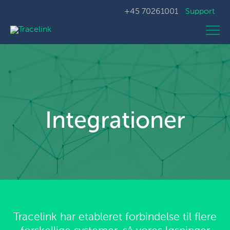
+45 70261001
Support
Integrationer
Tracelink har etableret forbindelse til flere