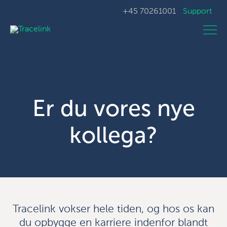
+45 70261001
Support
Er du vores nye
kollega?
Tracelink vokser hele tiden, og hos os kan
du opbygge en karriere indenfor blandt