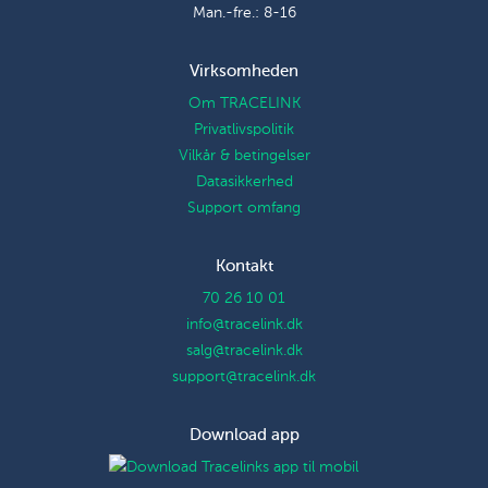
Man.-fre.: 8-16
Virksomheden
Om TRACELINK
Privatlivspolitik
Vilkår & betingelser
Datasikkerhed
Support omfang
Kontakt
70 26 10 01
info@tracelink.dk
salg@tracelink.dk
support@tracelink.dk
Download app