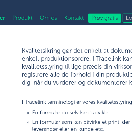
er
Produkt
Om os
Kontakt
Prøv gratis
Lo
Kvalitetsikring gør det enkelt at dokum
enkelt produktionsordre. I Tracelink k
kvalitetsstyring til lige præcis din virks
registrere alle de forhold i din produkt
dig, når du vurderer og dokumenterer k
I Tracelink terminologi er vores kvalitetsstyrin
En formular du selv kan ‘udvikle’.
En formular som kan påvirke et print, der
leverandør eller en kunde etc.