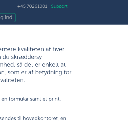
+45 70261001
Support
g ind
entere kvaliteten af hver
an du skræddersy
omhed, så det er enkelt at
ion, som er af betydning for
valiteten.
g en formular samt et print:
 sendes til hovedkontoret, en