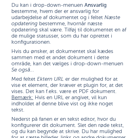
Du kan i drop-down-menuen
Ansvarlig
bestemme, hvem der er ansvarlig for
udarbejdelse af dokumentet og i feltet
Næste
opdatering
bestemme, hvornår næste
opdatering skal være. Tilføj til dokumentet en af
de mulige statusser, som du har oprettet i
konfigurationen.
Hvis du ønsker, at dokumentet skal kædes
sammen med et andet dokument i dette
område, kan det vælges i drop-down-menuen
Se også..
.
Med feltet
Ektern URL
er der mulighed for at
vise et element, der kræver et plugin for, at det
vises. Det kan f.eks. være et PDF dokument.
Bemærk:
Hvis en URL er angivet, vil kun
indholdet af denne blive vist og ikke noget
tekst.
Nederst på fanen er en tekst editor, hvor du
konfigurerer dit dokument. Slet den røde tekst,
og du kan begynde at skrive. Du har mulighed
for at sætte billeder, links og andre dokumenter