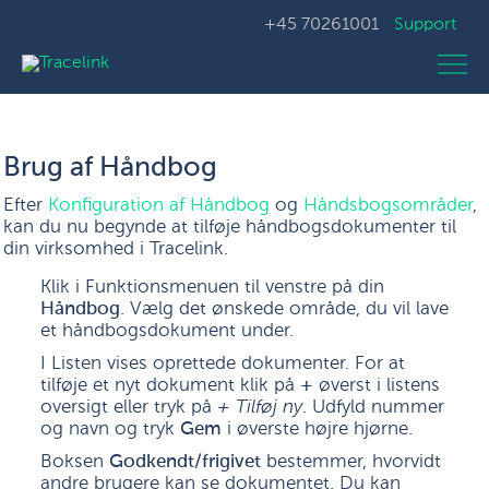
+45 70261001
Support
Brug af Håndbog
Efter
Konfiguration af Håndbog
og
Håndsbogsområder
,
kan du nu begynde at tilføje håndbogsdokumenter til
din virksomhed i Tracelink.
Klik i Funktionsmenuen til venstre på din
Håndbog
. Vælg det ønskede område, du vil lave
et håndbogsdokument under.
I Listen vises oprettede dokumenter. For at
tilføje et nyt dokument klik på
+
øverst i listens
oversigt eller tryk på
+ Tilføj ny
. Udfyld nummer
og navn og tryk
Gem
i øverste højre hjørne.
Boksen
Godkendt/frigivet
bestemmer, hvorvidt
andre brugere kan se dokumentet. Du kan