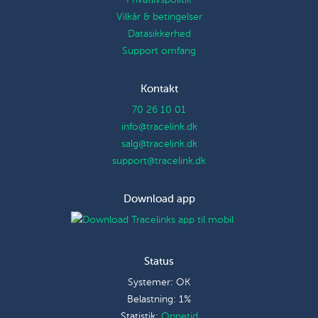
Privatlivspolitik
Vilkår & betingelser
Datasikkerhed
Support omfang
Kontakt
70 26 10 01
info@tracelink.dk
salg@tracelink.dk
support@tracelink.dk
Download app
Status
Systemer: OK
Belastning: 1%
Statistik:
Oppetid