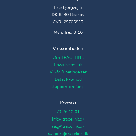
Brunbjergvej 3
DK-8240 Risskov
CVR: 25705823
Man.-fre.: 8-16
Virksomheden
Om TRACELINK
Privatlivspolitik
Vilkår & betingelser
Datasikkerhed
Support omfang
Kontakt
70 26 10 01
info@tracelink.dk
salg@tracelink.dk
support@tracelink.dk