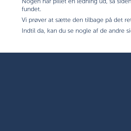
Nogen har pillet en ledning ud, så side
fundet.
Vi prøver at sætte den tilbage på det re
Indtil da, kan du se nogle af de andre si