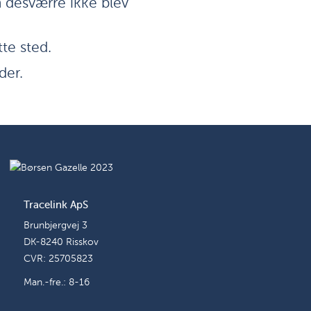
n desværre ikke blev
tte sted.
der.
Tracelink ApS
Brunbjergvej 3
DK-8240 Risskov
CVR: 25705823
Man.-fre.: 8-16