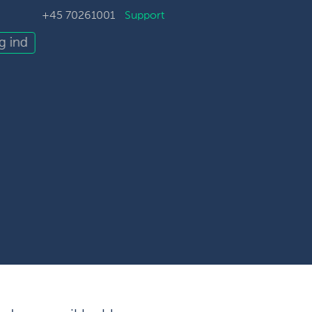
+45 70261001
Support
g ind