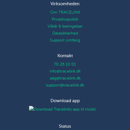
Virksomheden
Om TRACELINK
Privatlivspolitik
Vilkår & betingelser
Datasikkerhed
Support omfang
Kontakt
70 26 10 01
info@tracelink.dk
salg@tracelink.dk
support@tracelink.dk
Download app
Status