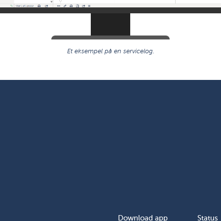
Et eksempel på en servicelog.
Download app
Status