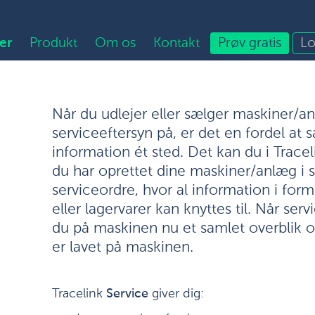
er
Produkt
Om os
Kontakt
Prøv gratis
Lo
Når du udlejer eller sælger maskiner/an
serviceeftersyn på, er det en fordel at 
information ét sted. Det kan du i Trace
du har oprettet dine maskiner/anlæg i 
serviceordre, hvor al information i form 
eller lagervarer kan knyttes til. Når ser
du på maskinen nu et samlet overblik o
er lavet på maskinen.
Tracelink
Service
giver dig: