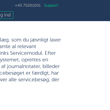
+45 70261001
Support
g ind
læg, som du jævnligt laver
samle al relevant
links Servicemodul. Efter
systemet, oprettes en
af journalnotater, billeder
vicebesøget er færdigt, har
ver alle servicebesøg, der