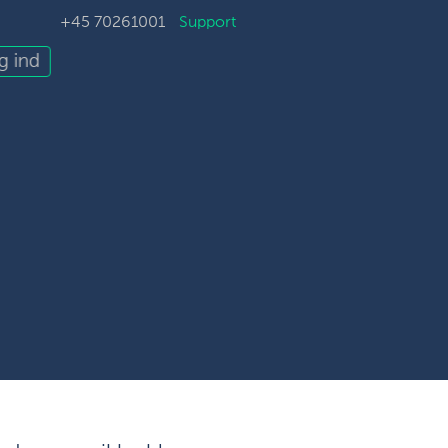
+45 70261001
Support
g ind