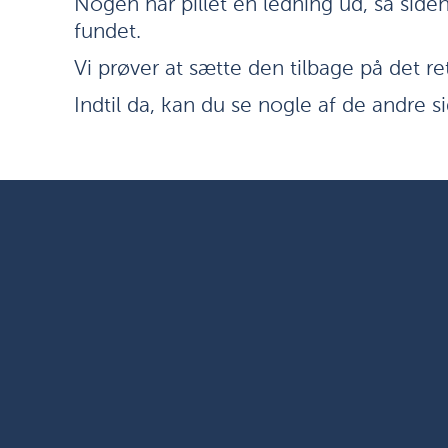
Nogen har pillet en ledning ud, så side
fundet.
Vi prøver at sætte den tilbage på det re
Indtil da, kan du se nogle af de andre si