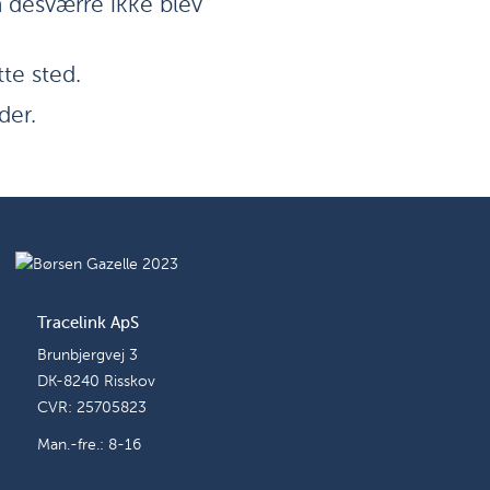
n desværre ikke blev
tte sted.
der.
Tracelink ApS
Brunbjergvej 3
DK-8240 Risskov
CVR: 25705823
Man.-fre.: 8-16