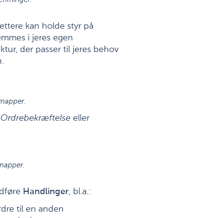
rkninger.
ettere kan holde styr på
emmes i jeres egen
tur, der passer til jeres behov
.
mapper.
, Ordrebekræftelse
eller
mapper.
udføre
Handlinger
, bl.a.:
dre til en anden