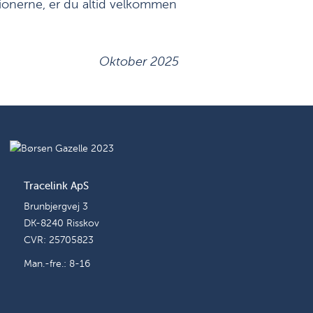
ktionerne, er du altid velkommen
Oktober 2025
Tracelink ApS
Brunbjergvej 3
DK-8240 Risskov
CVR: 25705823
Man.-fre.: 8-16