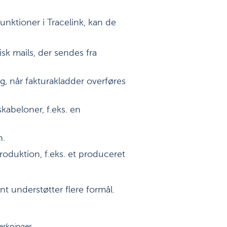
nktioner i Tracelink, kan de
k mails, der sendes fra
, når fakturakladder overføres
abeloner, f.eks. en
n.
duktion, f.eks. et produceret
 understøtter flere formål.