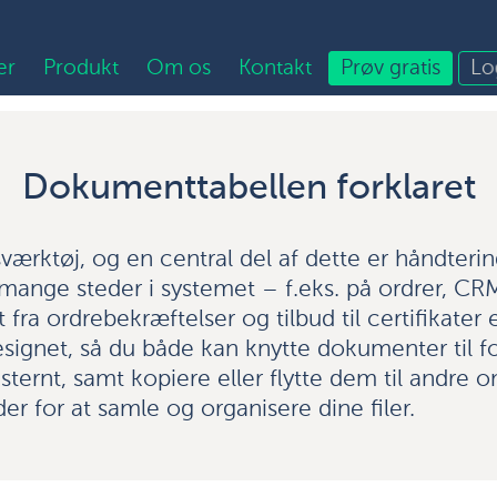
er
Produkt
Om os
Kontakt
Prøv gratis
Lo
Dokumenttabellen forklaret
sværktøj, og en central del af dette er håndter
mange steder i systemet – f.eks. på ordrer, CRM
fra ordrebekræftelser og tilbud til certifikater el
gnet, så du både kan knytte dokumenter til for
ternt, samt kopiere eller flytte dem til andre o
er for at samle og organisere dine filer.