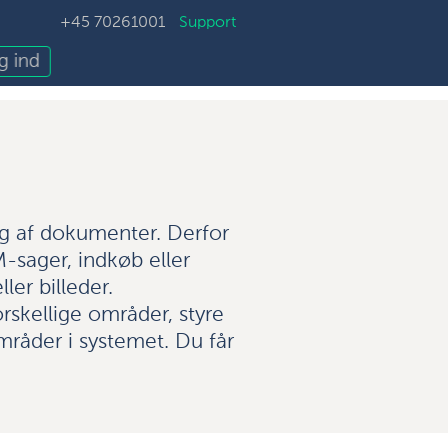
+45 70261001
Support
g ind
ing af dokumenter. Derfor
-sager, indkøb eller
ler billeder.
skellige områder, styre
mråder i systemet. Du får