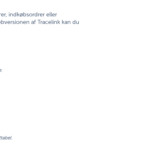
rer, indkøbsordrer eller
 webversionen af Tracelink kan du
e.
tabel.