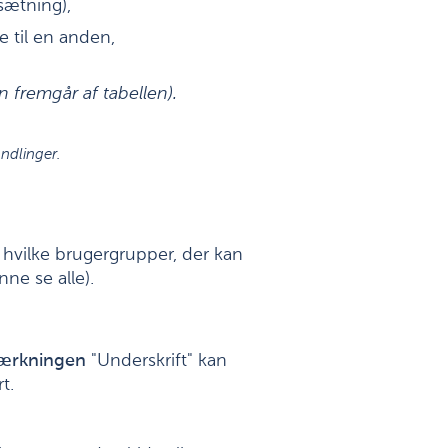
sætning),
 til en anden,
n fremgår af tabellen).
dlinger.
hvilke brugergrupper, der kan
ne se alle).
ærkningen
"Underskrift" kan
t.