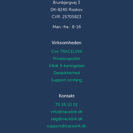
Brunbjergvej 3
DK-8240 Risskov
CVR: 25705823
Man.-fre.: 8-16
Virksomheden
Om TRACELINK
Privatlivspolitik
Vilkår & betingelser
Datasikkerhed
Support omfang
Kontakt
70 26 10 01
info@tracelink.dk
salg@tracelink.dk
support@tracelink.dk