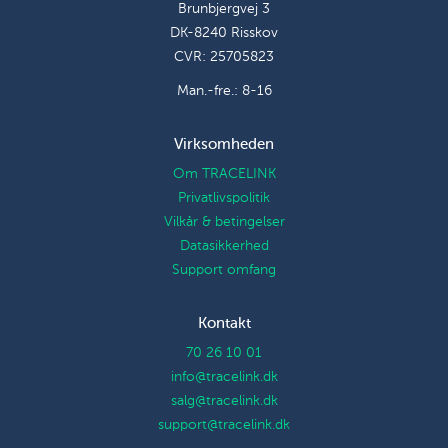
Brunbjergvej 3
DK-8240 Risskov
CVR: 25705823
Man.-fre.: 8-16
Virksomheden
Om TRACELINK
Privatlivspolitik
Vilkår & betingelser
Datasikkerhed
Support omfang
Kontakt
70 26 10 01
info@tracelink.dk
salg@tracelink.dk
support@tracelink.dk