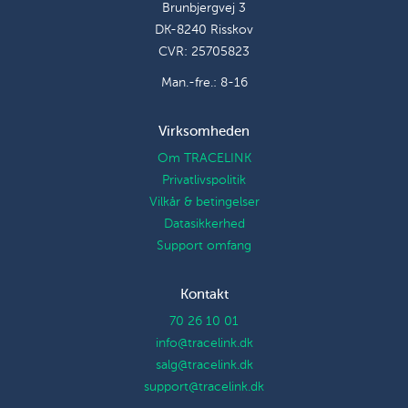
Brunbjergvej 3
DK-8240 Risskov
CVR: 25705823
Man.-fre.: 8-16
Virksomheden
Om TRACELINK
Privatlivspolitik
Vilkår & betingelser
Datasikkerhed
Support omfang
Kontakt
70 26 10 01
info@tracelink.dk
salg@tracelink.dk
support@tracelink.dk