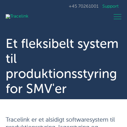
+45 70261001
Support
Et fleksibelt system
til
produktionsstyring
for SMV'er
Tracelink er et alsidigt softwaresystem til